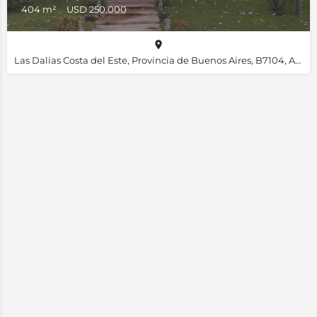
404 m²
USD 250.000
Las Dalias Costa del Este, Provincia de Buenos Aires, B7104, Argentina, -36.60941, -56.69708