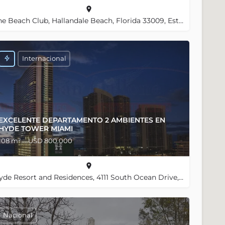
The Beach Club, Hallandale Beach, Florida 33009, Estados Unidos, 25.98455, -80.11820
Internacional
EXCELENTE DEPARTAMENTO 2 AMBIENTES EN
HYDE TOWER MIAMI
108 m²
USD 800.000
Hyde Resort and Residences, 4111 South Ocean Drive, Hollywood, Florida 33019, Estados Unidos, 25.98667, -80.11892
Nacional