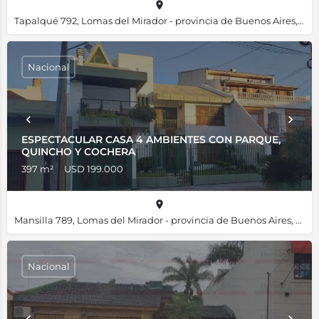
Tapalqué 792, Lomas del Mirador - provincia de Buenos Aires, B1752, Argentina, -34.66495, -58.52352
Nacional
ESPECTACULAR CASA 4 AMBIENTES CON PARQUE,
QUINCHO Y COCHERA
397 m²
USD 199.000
Mansilla 789, Lomas del Mirador - provincia de Buenos Aires, B1752, Argentina, -34.65721, -58.53126
Nacional