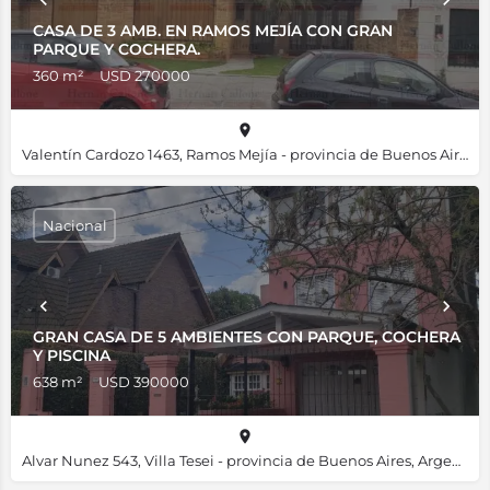
CASA DE 3 AMB. EN RAMOS MEJÍA CON GRAN
PARQUE Y COCHERA.
360 m²
USD 270000
Valentín Cardozo 1463, Ramos Mejía - provincia de Buenos Aires, B1704, Argentina, -34.65552, -58.55102
Nacional
GRAN CASA DE 5 AMBIENTES CON PARQUE, COCHERA
Y PISCINA
638 m²
USD 390000
Alvar Nunez 543, Villa Tesei - provincia de Buenos Aires, Argentina, -34.60737, -58.63403