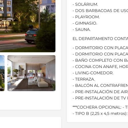
- SOLÁRIUM.
- DOS BARBACOAS DE US
- PLAYROOM.
- GIMNASIO.
- SAUNA.
EL DEPARTAMENTO CONTA
- DORMITORIO CON PLACA
- DORMITORIO CON PLAC
- BAÑO COMPLETO CON B
- COCINA CON ANAFE, HO
- LIVING-COMEDOR.
- TERRAZA.
- BALCÓN AL CONTRAFREN
- PRE-INSTALACIÓN DE A
- PRE-INSTALACIÓN DE TV 
***COCHERA OPCIONAL: - TIP
- TIPO B (2,25 x 4,5 metros)