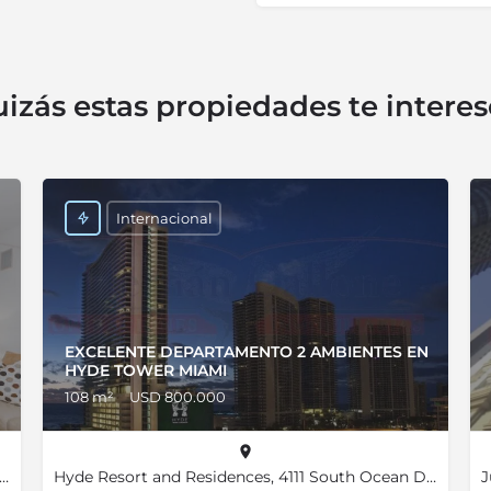
izás estas propiedades te intere
Internacional
N
EXCELENTE DEPARTAMENTO 2 AMBIENTES EN
HYDE TOWER MIAMI
108 m²
USD 800.000
 Club, Hallandale Beach, Florida 33009, Estados Unidos, 25.98455, -80.11820
Hyde Resort and Residences, 4111 South Ocean Drive, Hollywood, Florida 33019, Estados Unidos, 25.98667, -80.11892