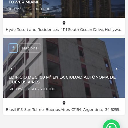
TOWER MIAMI
108 m²
USD 800.000
Hyde Resort and Residences, 4111 South Ocean Drive, Hollywood, Florida 33019, Estados Unidos, 25.98667, -80.11892
Nacional
EDIFICIO DE 5.100 M² EN LA CIUDAD AUTÓNOMA DE
BUENOS AIRES
5100 m²
USD 3.500.000
Brasil 615, San Telmo, Buenos Aires, C1154, Argentina, -34.62556, -58.37412