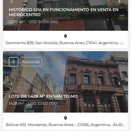
HISTÓRICO SPA EN FUNCIONAMIENTO EN VENTA EN
MICROCENTRO
5300 m²
USD 9.000.000
Sarmiento 839, San Nicolás, Buenos Aires, C1041, Argentina, -34.60478, -58.37857
Nacional
LOTE DE 1.428 M² EN SAN TELMO
1428 m²
USD 3.000.000
Bolívar 651, Monserrat, Buenos Aires -, C1066, Argentina, -34.61552, -58.37316