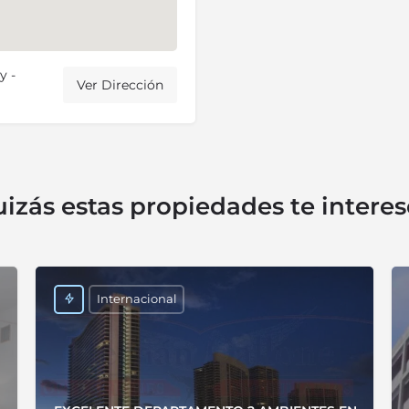
y -
Ver Dirección
izás estas propiedades te intere
Internacional