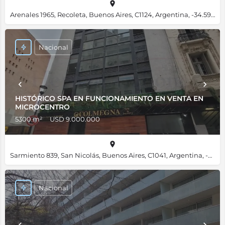
Arenales 1965, Recoleta, Buenos Aires, C1124, Argentina, -34.59465, -58.39546
Nacional
HISTÓRICO SPA EN FUNCIONAMIENTO EN VENTA EN
MICROCENTRO
5300 m²
USD 9.000.000
Sarmiento 839, San Nicolás, Buenos Aires, C1041, Argentina, -34.60478, -58.37857
Nacional