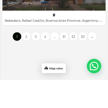
340 m²
USD 42.000
Bebedero, Rafael Castillo, Buenos Aires Province, Argentina, -34.70385, -58.63763
1
2
3
4
...
31
32
33
→
Map view