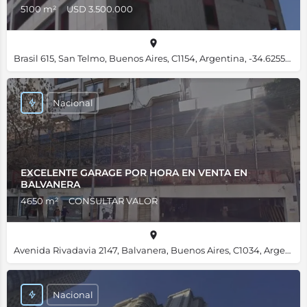
5100 m²
USD 3.500.000
Brasil 615, San Telmo, Buenos Aires, C1154, Argentina, -34.62556, -58.37412
Nacional
EXCELENTE GARAGE POR HORA EN VENTA EN
BALVANERA
4650 m²
CONSULTAR VALOR
Avenida Rivadavia 2147, Balvanera, Buenos Aires, C1034, Argentina, -34.60953, -58.39690
Nacional