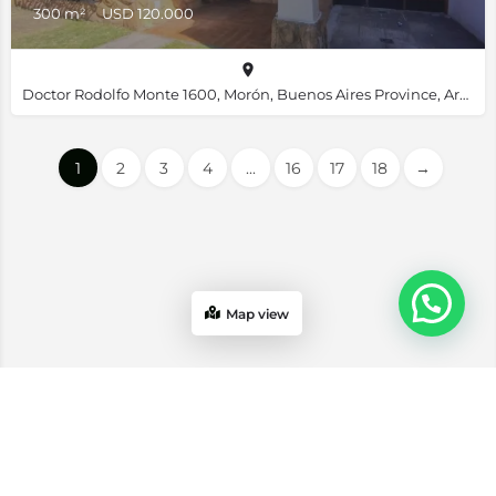
300 m²
USD 120.000
Doctor Rodolfo Monte 1600, Morón, Buenos Aires Province, Argentina, -34.66345, -58.61623
1
2
3
4
...
16
17
18
→
Map view