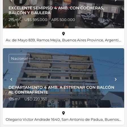
EXCELENTE SEMIPISO 4 AMB. CON COCHERAS,
BALCÓN Y BAULERA
215 m²
U$S 595.000
ARS 500.000
Av. de Mayo 839, Ramos Mejía, Buenos Aires Province, Argentina, -34.64843, -58.56428
Nacional
DEPARTAMENTO 4 AMB. A ESTRENAR CON BALCÓN
AL CONTRAFRENTE
125 m²
U$D 220.350
Olegario Victor Andrade 1640, San Antonio de Padua, Buenos Aires Province, Argentina, -34.67254, -58.69545