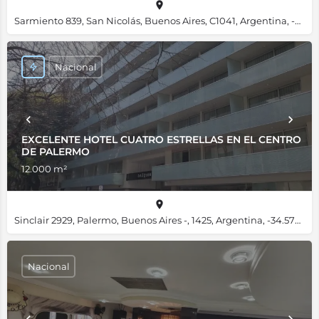
Sarmiento 839, San Nicolás, Buenos Aires, C1041, Argentina, -34.60478, -58.37857
Nacional
EXCELENTE HOTEL CUATRO ESTRELLAS EN EL CENTRO
DE PALERMO
12.000 m²
Sinclair 2929, Palermo, Buenos Aires -, 1425, Argentina, -34.57621, -58.42394
Nacional