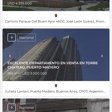
USD 4.939.000
Camino Parque Del Buen Ayre 4600, José León Suárez, Provincia de Buenos Aires, B1655JZA, Argentina, -34.52707, -58.58914
Nacional
EXCELENTE DEPARTAMENTO EN VENTA EN TORRE
CHATEAU, PUERTO MADERO
285 m²
USD 3.000.000
Julieta Lanteri, Puerto Madero, Buenos Aires, C1107, Argentina, -34.61356, -58.36019
Nacional