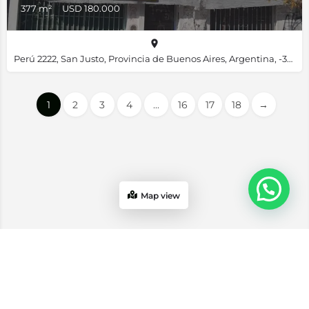
377 m²
USD 180.000
Perú 2222, San Justo, Provincia de Buenos Aires, Argentina, -34.67734, -58.55754
1
2
3
4
...
16
17
18
→
Map view