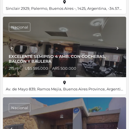
Sinclair 2929, Palermo, Buenos Aires -, 1425, Argentina, -34.57621, -58.42394
Nacional
EXCELENTE SEMIPISO 4 AMB. CON COCHERAS,
BALCÓN Y BAULERA
215 m²
U$S 595.000
ARS 500.000
Av. de Mayo 839, Ramos Mejía, Buenos Aires Province, Argentina, -34.64843, -58.56428
Nacional