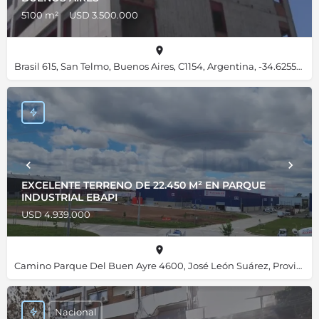
5100 m²
USD 3.500.000
Brasil 615, San Telmo, Buenos Aires, C1154, Argentina, -34.62556, -58.37412
EXCELENTE TERRENO DE 22.450 M² EN PARQUE
INDUSTRIAL EBAPI
USD 4.939.000
Camino Parque Del Buen Ayre 4600, José León Suárez, Provincia de Buenos Aires, B1655JZA, Argentina, -34.52707, -58.58914
Nacional